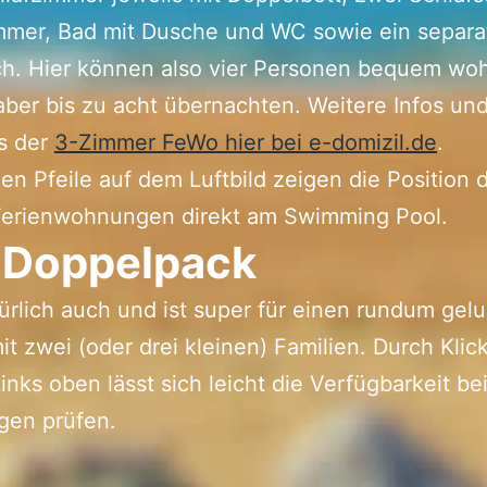
mer, Bad mit Dusche und WC sowie ein separ
ch. Hier können also vier Personen bequem wo
 aber bis zu acht übernachten. Weitere Infos un
s der
3-Zimmer FeWo hier bei e-domizil.de
.
nen Pfeile auf dem Luftbild zeigen die Position 
Ferienwohnungen direkt am Swimming Pool.
 Doppelpack
ürlich auch und ist super für einen rundum ge
it zwei (oder drei kleinen) Familien. Durch Klic
inks oben lässt sich leicht die Verfügbarkeit be
en prüfen.