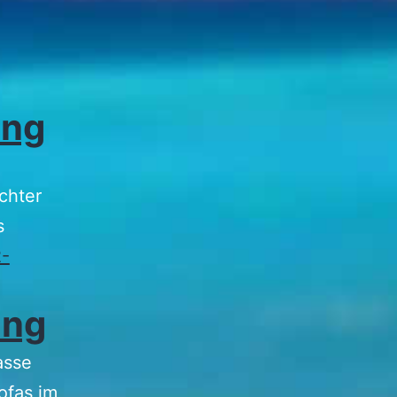
ung
chter
s
2-
ung
asse
ofas im