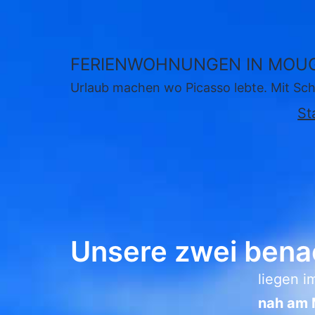
Zum
Inhalt
springen
FERIENWOHNUNGEN IN MOUG
Urlaub machen wo Picasso lebte. Mit Sch
St
Unsere zwei ben
liegen i
nah am 