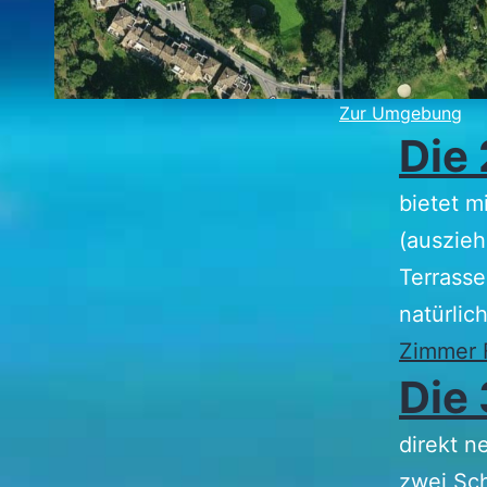
Zur Umgebung
Die
bietet m
(auszieh
Terrasse
natürlic
Zimmer F
Die
direkt n
zwei Sch