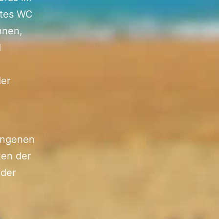
ates WC
hnen,
d
der
lungenen
ken der
ider