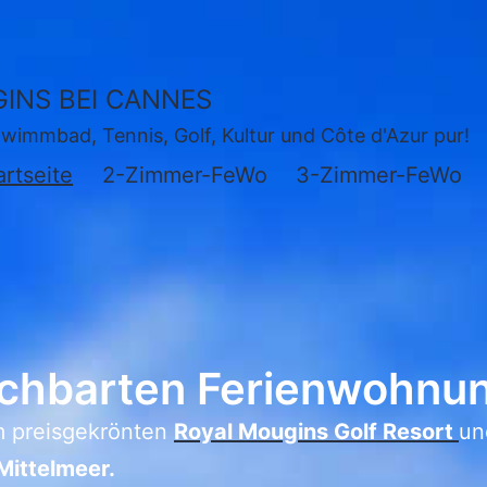
INS BEI CANNES
wimmbad, Tennis, Golf, Kultur und Côte d'Azur pur!
artseite
2-Zimmer-FeWo
3-Zimmer-FeWo
achbarten Ferienwohnu
m preisgekrönten
Royal Mougins Golf Resort
un
Mittelmeer.