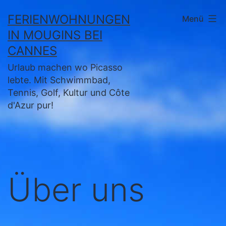
Zum
FERIENWOHNUNGEN
Menü
Inhalt
IN MOUGINS BEI
springen
CANNES
Urlaub machen wo Picasso
lebte. Mit Schwimmbad,
Tennis, Golf, Kultur und Côte
d'Azur pur!
Über uns