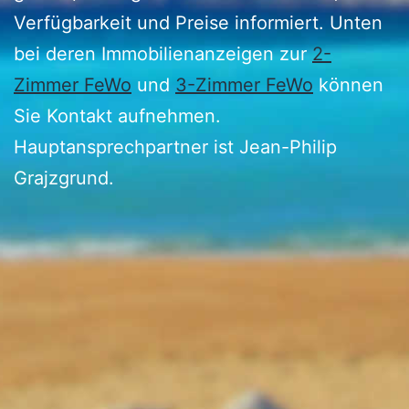
Verfügbarkeit und Preise informiert. Unten
bei deren Immobilienanzeigen zur
2-
Zimmer FeWo
und
3-Zimmer FeWo
können
Sie Kontakt aufnehmen.
Hauptansprechpartner ist Jean-Philip
Grajzgrund.